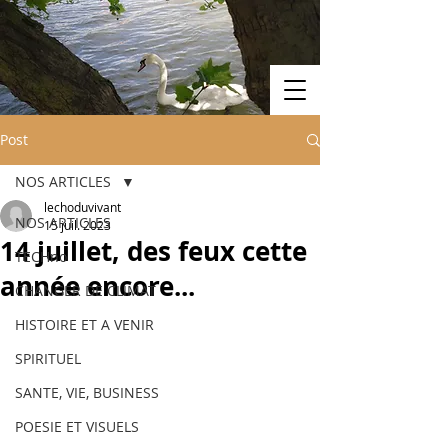
Post
NOS ARTICLES
lechoduvivant
NOS ARTICLES
15 juil. 2023
14 juillet, des feux cette
TECHno
année encore...
CHANGER DE CLIMAT
HISTOIRE ET A VENIR
SPIRITUEL
SANTE, VIE, BUSINESS
POESIE ET VISUELS