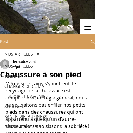
Post
NOS ARTICLES
lechoduvivant
NOS ARTICLES
5 juil. 2022
Chaussure à son pied
TECHno
Même si certains s'y mettent, le 
CHANGER DE CLIMAT
recyclage de la chaussure est 
HISTOIRE ET A VENIR
compliqué et, en règle général, nous 
ne souhaitons pas enfiler nos petits 
SPIRITUEL
pieds dans des chaussures qui ont 
SANTE, VIE, BUSINESS
appartenu à quelqu'un d'autre-
chose... alors choisissons la sobriété !
POESIE ET VISUELS