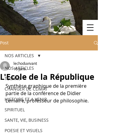
Post
NOS ARTICLES
lechoduvivant
NOS ARTICLES
16 janv.
L'Ecole de la République
TECHno
Synthèse graphique de la première 
CHANGER DE CLIMAT
partie de la conférence de Didier 
HISTOIRE ET A VENIR
Lemaire, professeur de philosophie.  
SPIRITUEL
SANTE, VIE, BUSINESS
POESIE ET VISUELS