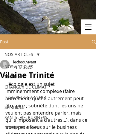
Post
NOS ARTICLES
lechoduvivant
NOS ARTICLES
7 mai 2022
Vilaine Trinité
TECHno
L'écologie est un sujet 
CHANGER DE CLIMAT
imminemment complexe (faire 
HISTOIRE ET A VENIR
autrement, quand autrement peut 
être pire ; sobriété dont les uns ne 
SPIRITUEL
veulent pas entendre parler, mais 
SANTE, VIE, BUSINESS
qui s'imposent à d'autres...), dans ce 
post, petit focus sur le business 
POESIE ET VISUELS