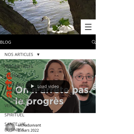
BLOG
NOS ARTICLES
NOS ARTICLES
TECHno
CHANGER DE
Load video
CLIMAT
HISTOIRE ET A
VENIR
SPIRITUEL
SANTE, VIE,
lechoduvivant
BUSINESS
8 mars 2022