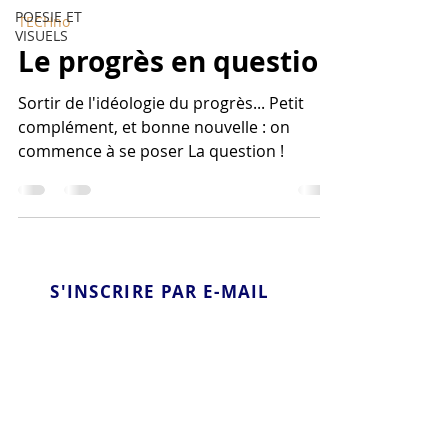
POESIE ET
TECHno
VISUELS
Le progrès en question
Sortir de l'idéologie du progrès... Petit
complément, et bonne nouvelle : on
commence à se poser La question !
S'INSCRIRE PAR E-MAIL
S'abonner