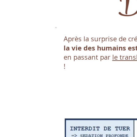
Dé
Après la surprise de c
la vie des humains e
en passant par
le tra
!