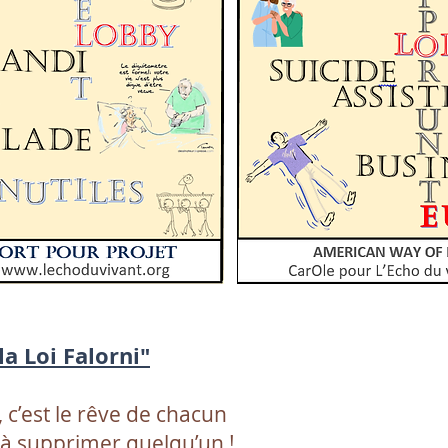
a Loi Falorni"
 c’est le rêve de chacun
 à supprimer quelqu’un !