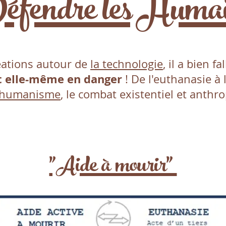
fendre les Huma
réations autour de
la technologie
, il a bien f
st elle-même en danger
! De l'euthanasie à 
nshumanisme
, le combat existentiel et anthro
"Aide à mourir"