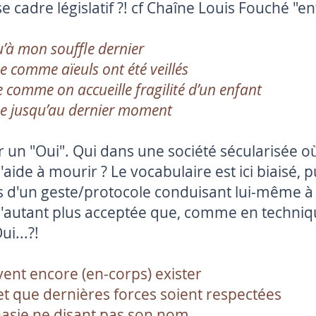
se cadre législatif ?! cf Chaîne Louis Fouché "e
u’à mon souffle dernier
me comme aïeuls ont été veillés
de comme on accueille fragilité d’un enfant
ime jusqu’au dernier moment
un "Oui". Qui dans une société sécularisée où
'aide à mourir ? Le vocabulaire est ici biaisé,
'un geste/protocole conduisant lui-même à 
d'autant plus acceptée que, comme en techniqu
i...?!
ivent encore (en-corps) exister
 et que dernières forces soient respectées
anasie ne disant pas son nom