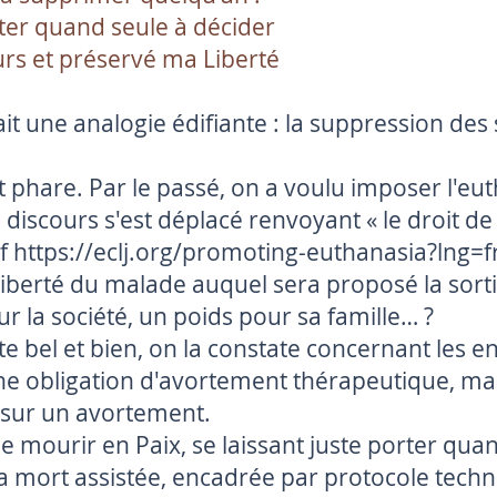
ter quand seule à décider
rs et préservé ma Liberté
ait une analogie édifiante : la suppression des
nt phare. Par le passé, on a voulu imposer l'eu
e discours s'est déplacé renvoyant « le droit de
Cf
https://eclj.org/promoting-euthanasia?lng=f
iberté du malade auquel sera proposé la sortie
r la société, un poids pour sa famille… ?
ste bel et bien, on la constate concernant les en
cune obligation d'avortement thérapeutique, m
sur un avortement.
e mourir en Paix, se laissant juste porter quand
la mort assistée, encadrée par protocole tec