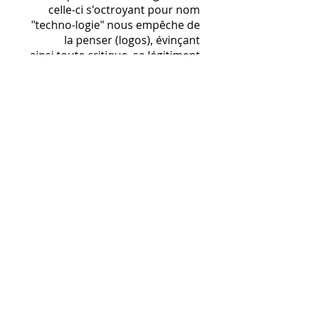
celle-ci s'octroyant pour nom
"techno-logie" nous empêche de
la penser (logos), évinçant
ainsi toute critique, se légitiment
par le simple fait d'exister.
Ignorant pluriel et singulier
Vie de la société (disparition du
travail), en société (raréfaction
des liens), comme libertés
individuelles sont menacées, les
algorithmes finissant par
prescrire nos faits et gestes, et
bientôt nos pensées !
Habitant mon corps et le
présent
Philosophie matérialiste
conduisant à l'immatériel
(Jean Rohmer, Sud Radio Avril