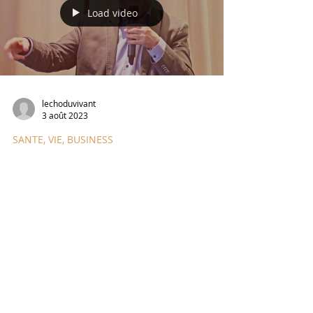
Load video
lechoduvivant
3 août 2023
SANTE, VIE, BUSINESS
Serment d'Hyppocrate
et hypocrites
L'expression "scandale sanitaire" ne me
parait pas appropriée, en tout cas en deçà
du réel. L'idéologie trans-genre s'attaque
aux enfants...