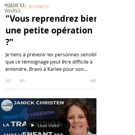
POESIE ET
SANTE, VIE, BUSINESS
VISUELS
"Vous reprendrez bien
une petite opération
?"
Je tiens à prévenir les personnes sensibles
que ce témoignage peut être difficile à
entendre. Bravo à Karlee pour son
courage et que Dieu la protège ! Comme
beaucoup d'autres, et comme on l'a déjà
souligné ici, elle met notamment en
évidence l'embellissement du processus
de transition et ses conséquences. Et
pour gérer l'après, les marchands
d'illusions ont une solution toute trouvée,
Load video
qui les enrichira un peu plus : une
nouvelle opération !