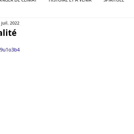
 juil. 2022
alité
j09u1o3b4