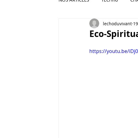
lechoduvivant
19
POESIE ET VISUELS
Eco-Spiritu
https://youtu.be/iD