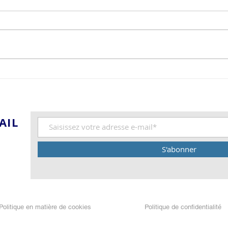
la déshumanisation
2023. Vendredi Saint_
Rome_Homélie de l'Office de La
Passion du Christ Cardinal
Tou
Raniero cantalamessa_Critique
de la post-modernité...
AIL
S'abonner
Politique en matière de cookies
Politique de confidentialité