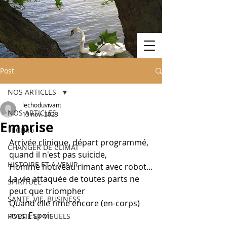
Post
NOS ARTICLES
lechoduvivant
NOS ARTICLES
13 nov. 2023
Emprise
TECHno
Arrivée clinique, départ programmé, 
CHANGER DE CLIMAT
quand il n'est pas suicide, 
HISTOIRE ET A VENIR
Homme nouveau rimant avec robot...
La vie attaquée de toutes parts ne 
SPIRITUEL
peut que triompher 
SANTE, VIE, BUSINESS
Quand elle rime encore (en-corps) 
avec Espoir
POESIE ET VISUELS