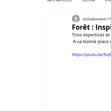
lechoduvivant
17
POESIE ET VISUELS
Forêt : Insp
Trois expertises e
 A sa bonne place d
https://youtu.be/9uJ