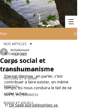
Post
NOS ARTICLES
lechoduvivant
NOS ARTICLES
11 juil. 2023
Corps social et
TECHno
transhumanisme
CHANGER DE CLIMAT
Eternel dilemne : en parler, c'est 
HISTOIRE ET A VENIR
contribuer à faire exister, en même 
SPIRITUEL
temps, où nous conduira le fait de se 
voiler la face... 
SANTE, VIE, BUSINESS
POESIE ET VISUELS
1/ 
De Sade aux pédophiles se 