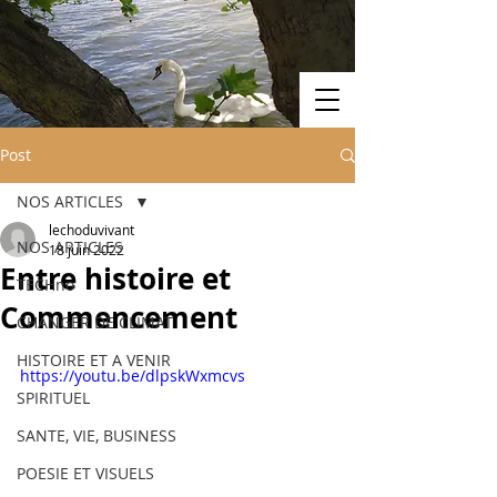
Post
NOS ARTICLES
lechoduvivant
NOS ARTICLES
18 juin 2022
Entre histoire et
TECHno
Commencement
CHANGER DE CLIMAT
HISTOIRE ET A VENIR
https://youtu.be/dlpskWxmcvs
SPIRITUEL
SANTE, VIE, BUSINESS
POESIE ET VISUELS